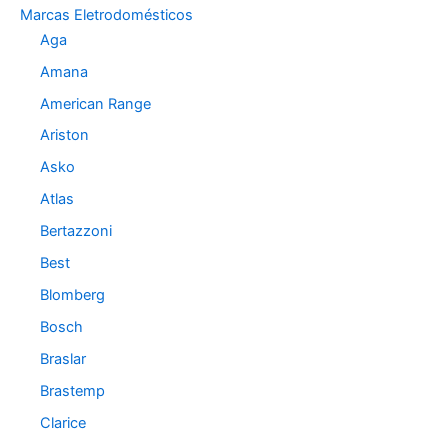
o
Marcas Eletrodomésticos
r
Aga
i
a
Amana
s
American Range
Ariston
Asko
Atlas
Bertazzoni
Best
Blomberg
Bosch
Braslar
Brastemp
Clarice