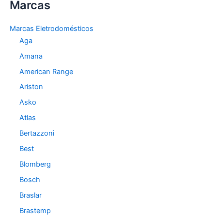
Marcas
e
g
o
Marcas Eletrodomésticos
r
Aga
i
a
Amana
s
American Range
Ariston
Asko
Atlas
Bertazzoni
Best
Blomberg
Bosch
Braslar
Brastemp