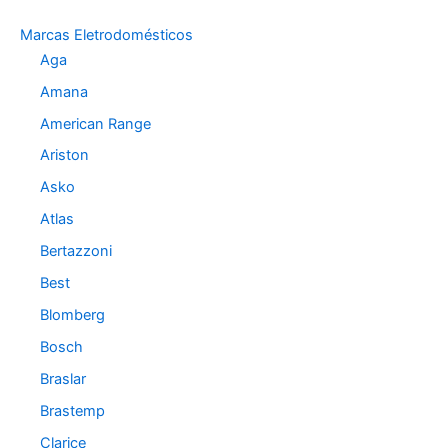
g
o
Marcas Eletrodomésticos
r
Aga
i
a
Amana
s
American Range
Ariston
Asko
Atlas
Bertazzoni
Best
Blomberg
Bosch
Braslar
Brastemp
Clarice