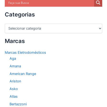
Brastemp
Categorias
C
a
t
Marcas
e
g
o
Marcas Eletrodomésticos
r
Aga
i
a
Amana
s
American Range
Ariston
Asko
Atlas
Bertazzoni