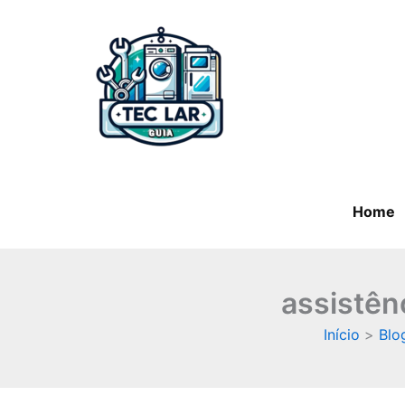
Ir
para
o
conteúdo
Home
assistên
Início
Blo