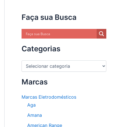
Faça sua Busca
Categorias
C
a
t
e
Marcas
g
o
Marcas Eletrodomésticos
r
i
Aga
a
s
Amana
American Range