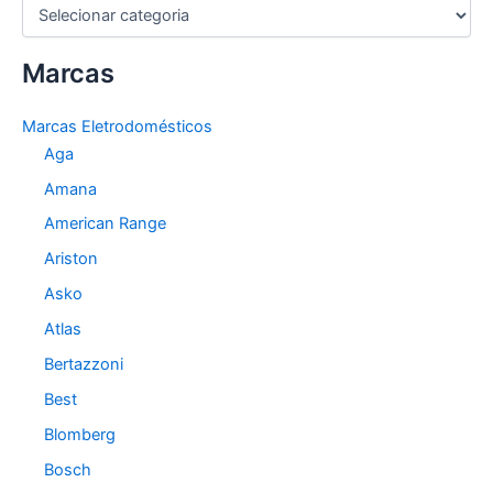
C
a
t
Marcas
e
g
o
Marcas Eletrodomésticos
r
Aga
i
a
Amana
s
American Range
Ariston
Asko
Atlas
Bertazzoni
Best
Blomberg
Bosch