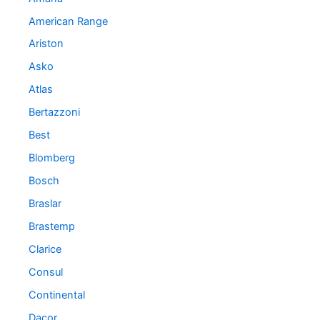
s
American Range
Ariston
Asko
Atlas
Bertazzoni
Best
Blomberg
Bosch
Braslar
Brastemp
Clarice
Consul
Continental
Dacor