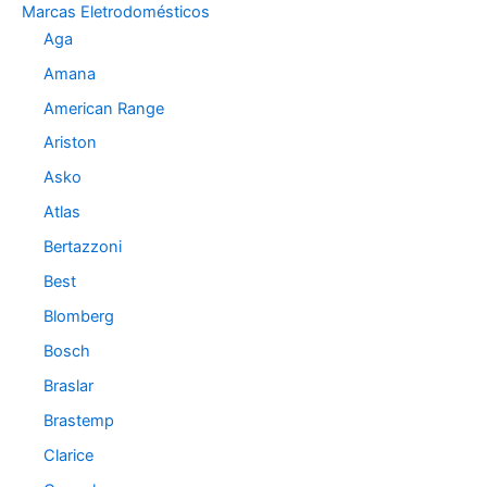
Marcas Eletrodomésticos
r
Aga
i
a
Amana
s
American Range
Ariston
Asko
Atlas
Bertazzoni
Best
Blomberg
Bosch
Braslar
Brastemp
Clarice