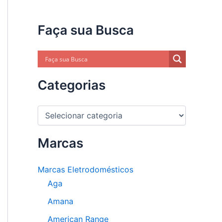
Faça sua Busca
Categorias
C
a
t
e
Marcas
g
o
Marcas Eletrodomésticos
r
i
Aga
a
s
Amana
American Range