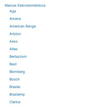
o
Marcas Eletrodomésticos
r
Aga
i
a
Amana
s
American Range
Ariston
Asko
Atlas
Bertazzoni
Best
Blomberg
Bosch
Braslar
Brastemp
Clarice