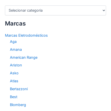
C
a
t
Marcas
e
g
o
Marcas Eletrodomésticos
r
Aga
i
a
Amana
s
American Range
Ariston
Asko
Atlas
Bertazzoni
Best
Blomberg