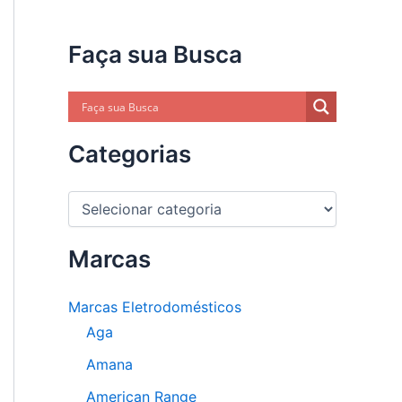
Faça sua Busca
Categorias
C
a
t
e
Marcas
g
o
Marcas Eletrodomésticos
r
i
Aga
a
s
Amana
American Range