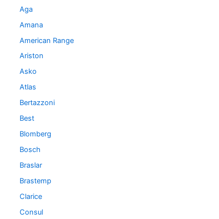
r
Aga
i
a
Amana
s
American Range
Ariston
Asko
Atlas
Bertazzoni
Best
Blomberg
Bosch
Braslar
Brastemp
Clarice
Consul