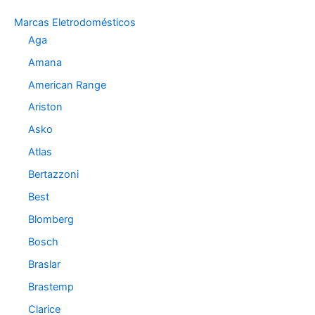
o
Marcas Eletrodomésticos
r
Aga
i
a
Amana
s
American Range
Ariston
Asko
Atlas
Bertazzoni
Best
Blomberg
Bosch
Braslar
Brastemp
Clarice