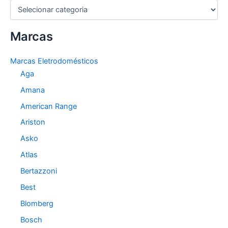
C
a
t
Marcas
e
g
o
Marcas Eletrodomésticos
r
Aga
i
a
Amana
s
American Range
Ariston
Asko
Atlas
Bertazzoni
Best
Blomberg
Bosch