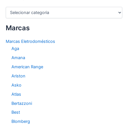
C
a
t
Marcas
e
g
o
Marcas Eletrodomésticos
r
Aga
i
a
Amana
s
American Range
Ariston
Asko
Atlas
Bertazzoni
Best
Blomberg