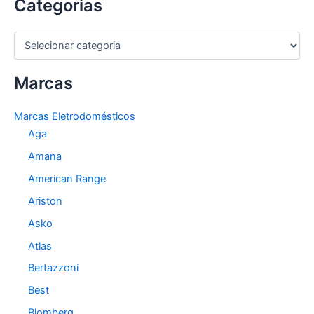
Categorias
C
a
t
Marcas
e
g
o
Marcas Eletrodomésticos
r
Aga
i
a
Amana
s
American Range
Ariston
Asko
Atlas
Bertazzoni
Best
Blomberg