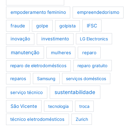
empoderamento feminino
empreendedorismo
fraude
golpe
IFSC
golpista
inovação
investimento
LG Electronics
manutenção
mulheres
reparo
reparo de eletrodomésticos
reparo gratuito
reparos
Samsung
serviços domésticos
sustentabilidade
serviço técnico
São Vicente
tecnologia
troca
técnico eletrodomésticos
Zurich