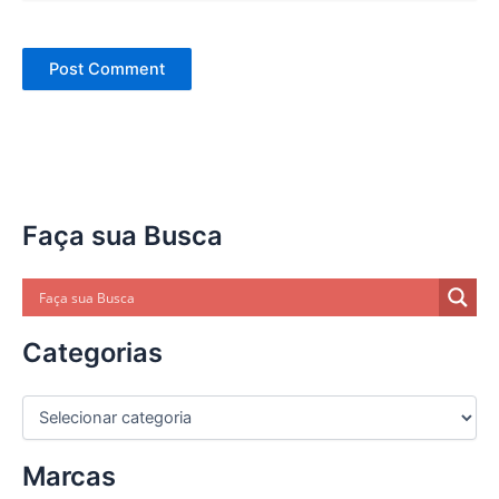
Faça sua Busca
Categorias
C
a
t
Marcas
e
g