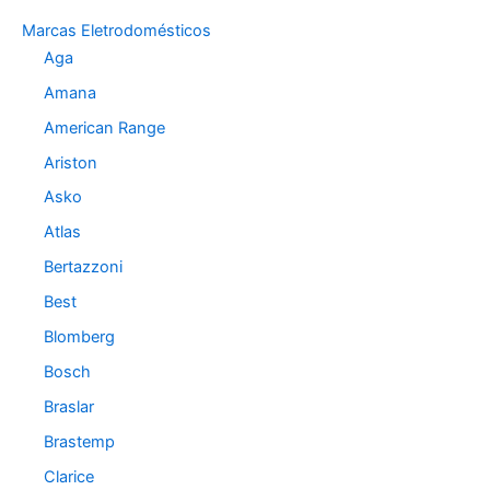
o
Marcas Eletrodomésticos
r
Aga
i
a
Amana
s
American Range
Ariston
Asko
Atlas
Bertazzoni
Best
Blomberg
Bosch
Braslar
Brastemp
Clarice