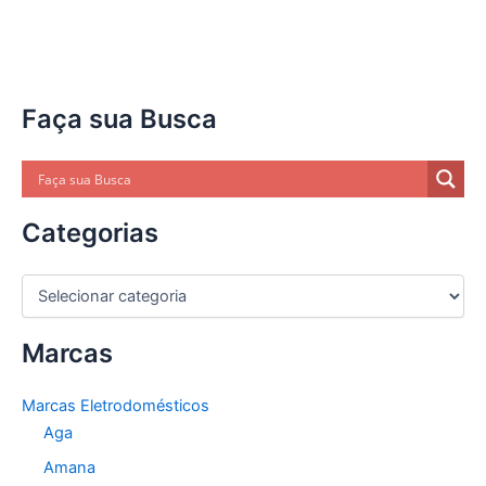
Faça sua Busca
Categorias
C
a
t
Marcas
e
g
o
Marcas Eletrodomésticos
r
Aga
i
a
Amana
s