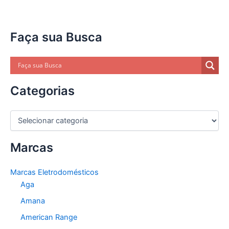
Faça sua Busca
Categorias
C
a
t
Marcas
e
g
o
Marcas Eletrodomésticos
r
Aga
i
a
Amana
s
American Range