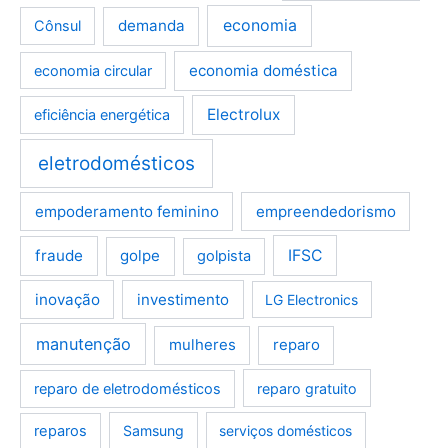
demanda
economia
Cônsul
economia doméstica
economia circular
Electrolux
eficiência energética
eletrodomésticos
empoderamento feminino
empreendedorismo
fraude
golpe
IFSC
golpista
inovação
investimento
LG Electronics
manutenção
mulheres
reparo
reparo de eletrodomésticos
reparo gratuito
reparos
Samsung
serviços domésticos