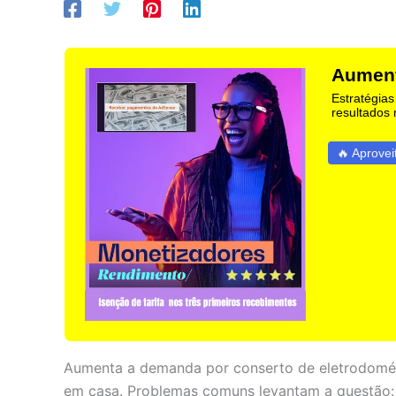
Aument
Estratégias
resultados
🔥 Aprovei
Aumenta a demanda por conserto de eletrodomé
em casa. Problemas comuns levantam a questão: 