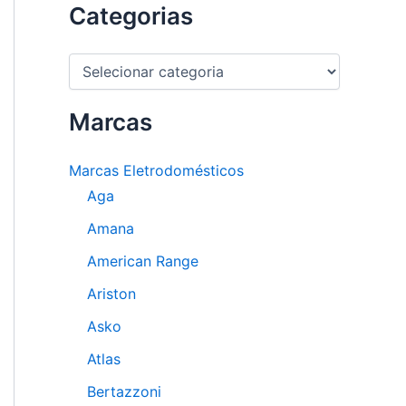
Categorias
C
a
t
e
Marcas
g
o
Marcas Eletrodomésticos
r
i
Aga
a
s
Amana
American Range
Ariston
Asko
Atlas
Bertazzoni