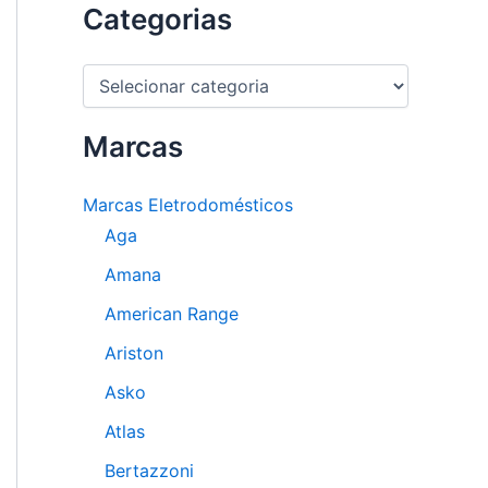
Categorias
C
a
t
e
Marcas
g
o
Marcas Eletrodomésticos
r
i
Aga
a
s
Amana
American Range
Ariston
Asko
Atlas
Bertazzoni