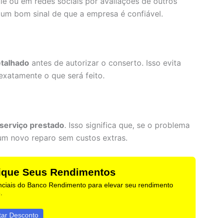
le ou em redes sociais por avaliações de outros
 é um bom sinal de que a empresa é confiável.
talhado
antes de autorizar o conserto. Isso evita
xatamente o que será feito.
 serviço prestado
. Isso significa que, se o problema
 um novo reparo sem custos extras.
lique Seus Rendimentos
nciais do Banco Rendimento para elevar seu rendimento
.
tar Desconto