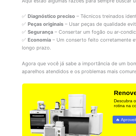
Aqui estão algumas razões para sempre buscar u
✅
Diagnóstico preciso
– Técnicos treinados iden
✅
Peças originais
– Usar peças de qualidade evit
✅
Segurança
– Consertar um fogão ou ar-condi
✅
Economia
– Um conserto feito corretamente e
longo prazo.
Agora que você já sabe a importância de um bom 
aparelhos atendidos e os problemas mais comuns
Renove
Descubra os
rotina na c
🔥 Aprovei