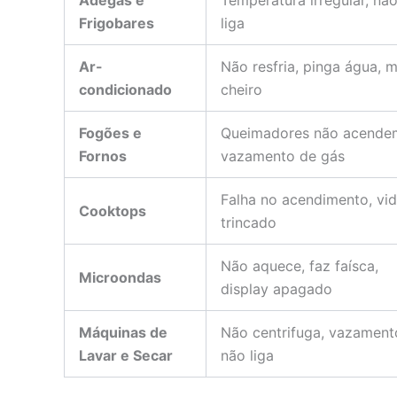
Adegas e
Temperatura irregular, nã
Frigobares
liga
Ar-
Não resfria, pinga água, 
condicionado
cheiro
Fogões e
Queimadores não acende
Fornos
vazamento de gás
Falha no acendimento, vi
Cooktops
trincado
Não aquece, faz faísca,
Microondas
display apagado
Máquinas de
Não centrifuga, vazament
Lavar e Secar
não liga