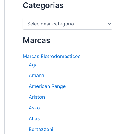
Categorias
C
a
t
e
Marcas
g
o
Marcas Eletrodomésticos
r
i
Aga
a
s
Amana
American Range
Ariston
Asko
Atlas
Bertazzoni