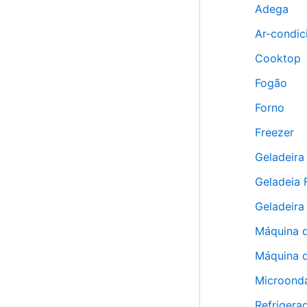
Adega
Ar-condic
Cooktop
Fogão
Forno
Freezer
Geladeira
Geladeia 
Geladeira
Máquina d
Máquina d
Microond
Refrigera