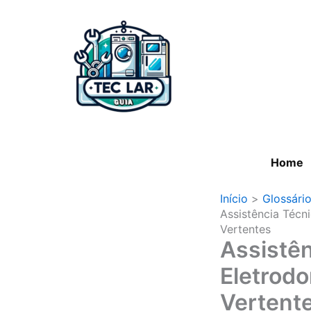
Ir
para
o
conteúdo
Home
Início
Glossári
Assistência Técn
Vertentes
Assistên
Eletrod
Vertent