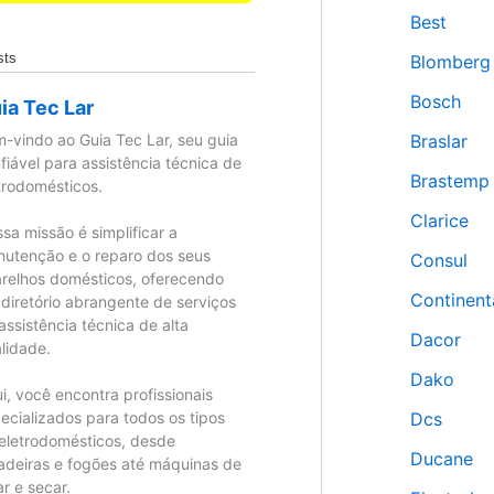
Best
sts
Blomberg
Bosch
ia Tec Lar
-vindo ao Guia Tec Lar, seu guia
Braslar
fiável para assistência técnica de
Brastemp
trodomésticos.
Clarice
sa missão é simplificar a
utenção e o reparo dos seus
Consul
relhos domésticos, oferecendo
Continent
diretório abrangente de serviços
assistência técnica de alta
Dacor
lidade.
Dako
i, você encontra profissionais
ecializados para todos os tipos
Dcs
eletrodomésticos, desde
Ducane
adeiras e fogões até máquinas de
ar e secar.