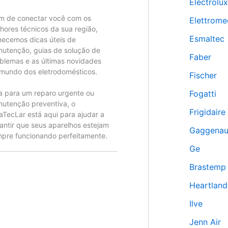
Electrolux
m de conectar você com os
Elettrome
hores técnicos da sua região,
Esmaltec
necemos dicas úteis de
utenção, guias de solução de
Faber
blemas e as últimas novidades
mundo dos eletrodomésticos.
Fischer
a para um reparo urgente ou
Fogatti
utenção preventiva, o
Frigidaire
aTecLar está aqui para ajudar a
antir que seus aparelhos estejam
Gaggena
pre funcionando perfeitamente.
Ge
Brastemp
Heartland
Ilve
Jenn Air