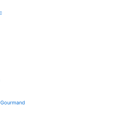
c
u
 Gourmand