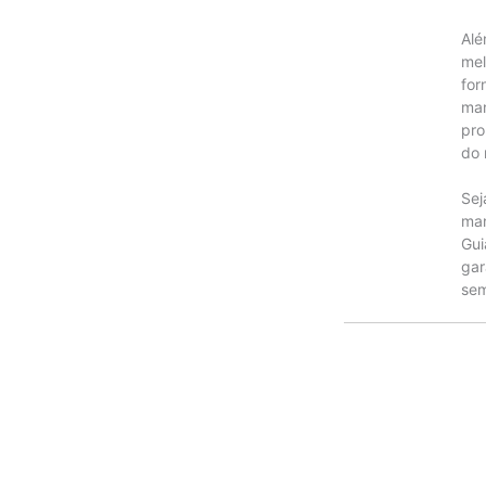
Alé
mel
for
man
pro
do 
Sej
man
Gui
gar
sem