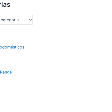
ias
rodomésticos
 Range
i