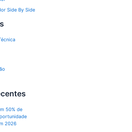
dor Side By Side
s
Técnica
o
ão
ecentes
om 50% de
portunidade
em 2026