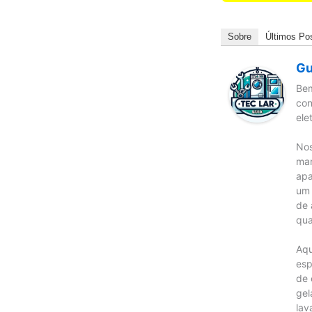
Sobre
Últimos Po
Gu
Bem
con
ele
Nos
man
apa
um 
de 
qua
Aqu
esp
de 
gel
lav