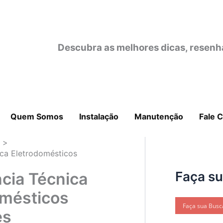
Descubra as melhores dicas, resenh
Quem Somos
Instalação
Manutenção
Fale 
o
ica Eletrodomésticos
Faça s
cia Técnica
omésticos
es