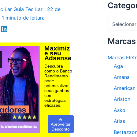
Categor
ec Lar
Guia Tec Lar
|
22 de
|
1 minuto de leitura
C
a
t
e
Marcas
g
Maximiz
o
e seu
Adsense
Marcas Elet
r
i
Aga
Descubra
a
como o Banco
s
Rendimento
Amana
pode
potencializar
American
seus ganhos
com
Ariston
estratégias
eficazes.
Asko
🔥
Atlas
Aproveitar
Desconto
Bertazzon