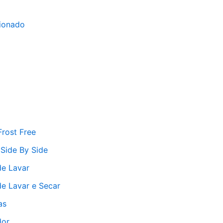
ionado
Frost Free
 Side By Side
e Lavar
e Lavar e Secar
as
dor