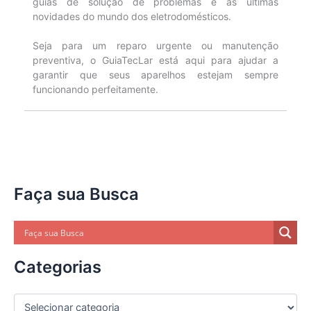
guias de solução de problemas e as últimas
novidades do mundo dos eletrodomésticos.
Seja para um reparo urgente ou manutenção
preventiva, o GuiaTecLar está aqui para ajudar a
garantir que seus aparelhos estejam sempre
funcionando perfeitamente.
Faça sua Busca
Categorias
C