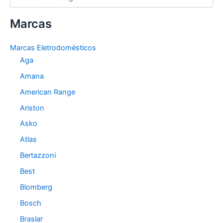
a
t
Marcas
e
g
o
Marcas Eletrodomésticos
r
Aga
i
a
Amana
s
American Range
Ariston
Asko
Atlas
Bertazzoni
Best
Blomberg
Bosch
Braslar