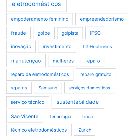
eletrodomésticos
empoderamento feminino
empreendedorismo
fraude
golpe
IFSC
golpista
inovação
investimento
LG Electronics
manutenção
mulheres
reparo
reparo de eletrodomésticos
reparo gratuito
reparos
Samsung
serviços domésticos
sustentabilidade
serviço técnico
São Vicente
tecnologia
troca
técnico eletrodomésticos
Zurich