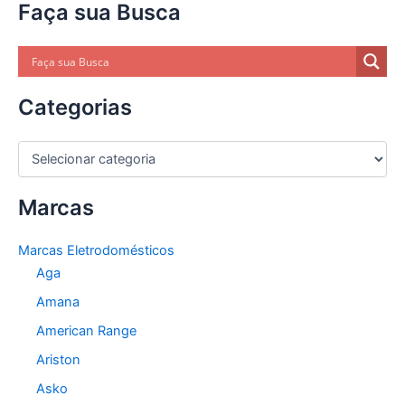
Faça sua Busca
Categorias
C
a
t
Marcas
e
g
o
Marcas Eletrodomésticos
r
Aga
i
a
Amana
s
American Range
Ariston
Asko