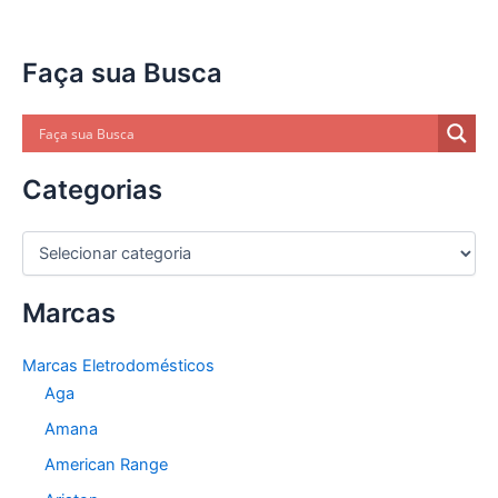
Faça sua Busca
Categorias
C
a
t
Marcas
e
g
o
Marcas Eletrodomésticos
r
Aga
i
a
Amana
s
American Range