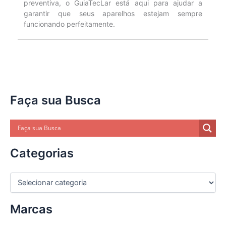
preventiva, o GuiaTecLar está aqui para ajudar a
garantir que seus aparelhos estejam sempre
funcionando perfeitamente.
Faça sua Busca
Categorias
C
a
t
Marcas
e
g