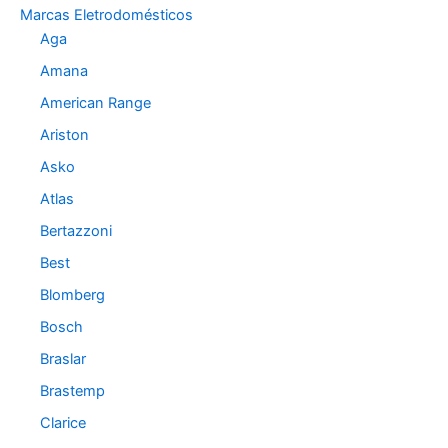
o
Marcas Eletrodomésticos
r
Aga
i
a
Amana
s
American Range
Ariston
Asko
Atlas
Bertazzoni
Best
Blomberg
Bosch
Braslar
Brastemp
Clarice