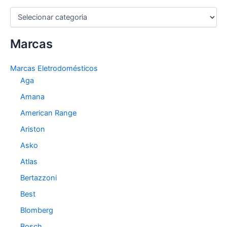
C
a
t
Marcas
e
g
o
Marcas Eletrodomésticos
r
Aga
i
a
Amana
s
American Range
Ariston
Asko
Atlas
Bertazzoni
Best
Blomberg
Bosch