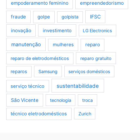
empoderamento feminino
empreendedorismo
fraude
golpe
IFSC
golpista
inovação
investimento
LG Electronics
manutenção
mulheres
reparo
reparo de eletrodomésticos
reparo gratuito
reparos
Samsung
serviços domésticos
sustentabilidade
serviço técnico
São Vicente
tecnologia
troca
técnico eletrodomésticos
Zurich