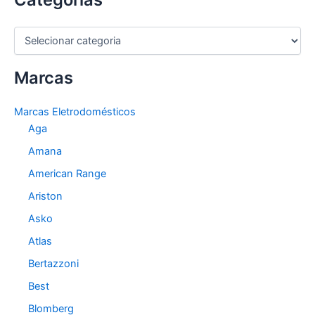
C
a
t
Marcas
e
g
o
Marcas Eletrodomésticos
r
Aga
i
a
Amana
s
American Range
Ariston
Asko
Atlas
Bertazzoni
Best
Blomberg