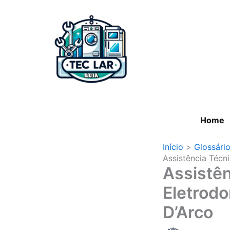
Ir
para
o
conteúdo
Home
Início
Glossári
Assistência Técn
Assistên
Eletrod
D’Arco