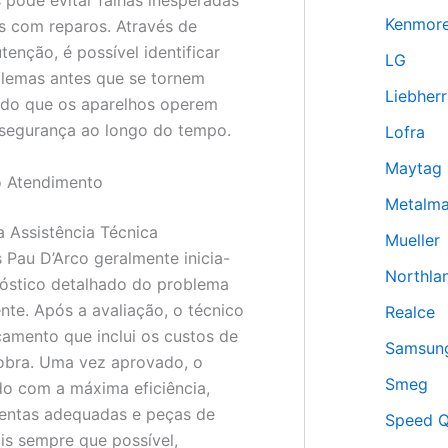
 pode evitar falhas inesperadas
Kenmor
s com reparos. Através de
enção, é possível identificar
LG
blemas antes que se tornem
Liebherr
ndo que os aparelhos operem
 segurança ao longo do tempo.
Lofra
Maytag
 Atendimento
Metalm
 Assistência Técnica
Mueller
 Pau D’Arco geralmente inicia-
Northla
óstico detalhado do problema
ente. Após a avaliação, o técnico
Realce
amento que inclui os custos de
Samsun
obra. Uma vez aprovado, o
Smeg
ado com a máxima eficiência,
mentas adequadas e peças de
Speed 
ais sempre que possível,