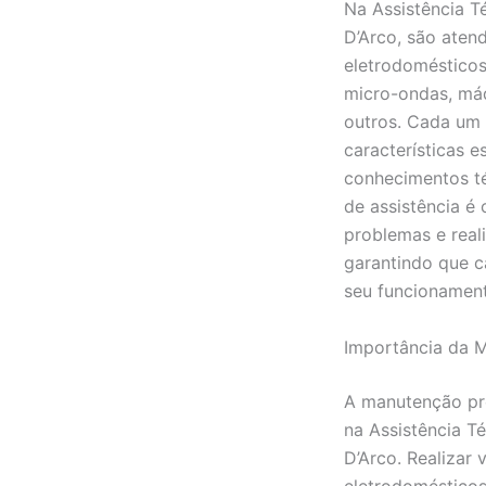
Na Assistência T
D’Arco, são aten
eletrodomésticos,
micro-ondas, máq
outros. Cada um 
características 
conhecimentos té
de assistência é
problemas e real
garantindo que c
seu funcionamen
Importância da 
A manutenção pre
na Assistência T
D’Arco. Realizar 