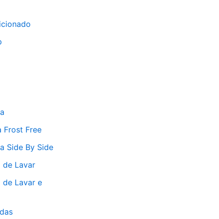
icionado
p
ra
 Frost Free
a Side By Side
 de Lavar
 de Lavar e
das