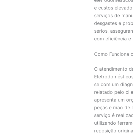
eletrodomésticos
e custos elevado
serviços de manut
desgastes e pro
sérios, assegura
com eficiência e
Como Funciona o
O atendimento da
Eletrodomésticos
se com um diagn
relatado pelo cli
apresenta um orç
peças e mão de 
serviço é realiz
utilizando ferra
reposição origin