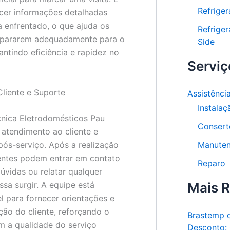
Refrige
cer informações detalhadas
 enfrentado, o que ajuda os
Refriger
repararem adequadamente para o
Side
antindo eficiência e rapidez no
Serviç
liente e Suporte
Assistênci
Instalaç
cnica Eletrodomésticos Pau
Consert
 atendimento ao cliente e
Manute
pós-serviço. Após a realização
ientes podem entrar em contato
Reparo
úvidas ou relatar qualquer
Mais 
sa surgir. A equipe está
l para fornecer orientações e
ação do cliente, reforçando o
Brastemp 
 a qualidade do serviço
Desconto: