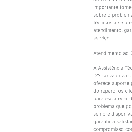
importante forne
sobre o problema
técnicos a se p
atendimento, gar
serviço.
Atendimento ao C
A Assistência Té
D’Arco valoriza o
oferece suporte 
do reparo, os cl
para esclarecer d
problema que pos
sempre disponíve
garantir a satisf
compromisso com