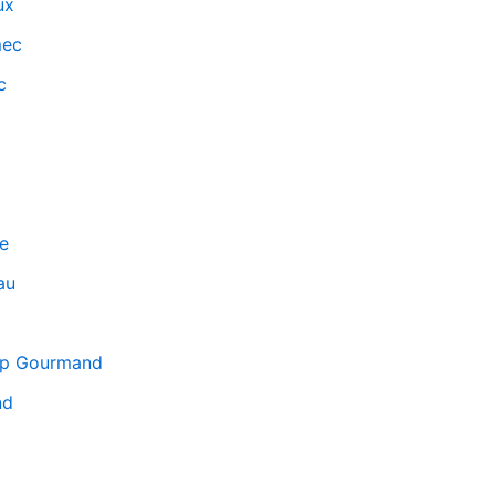
ux
mec
c
re
au
mp Gourmand
nd