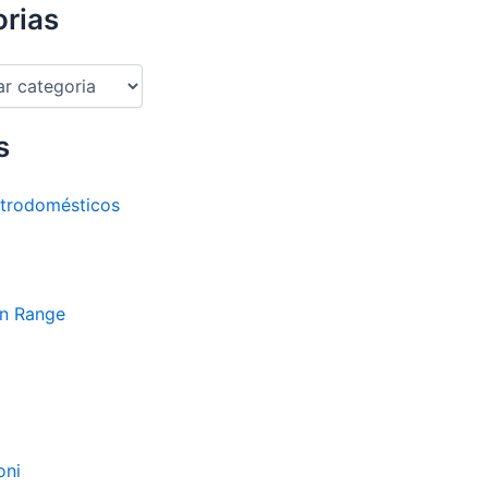
rias
s
etrodomésticos
n Range
oni