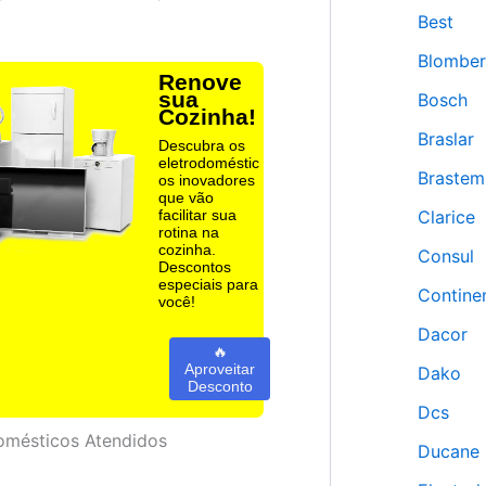
Best
Blombe
Renove
sua
Bosch
Cozinha!
Braslar
Descubra os
eletrodoméstic
Brastem
os inovadores
que vão
facilitar sua
Clarice
rotina na
cozinha.
Consul
Descontos
especiais para
Contine
você!
Dacor
🔥
Aproveitar
Dako
Desconto
Dcs
omésticos Atendidos
Ducane