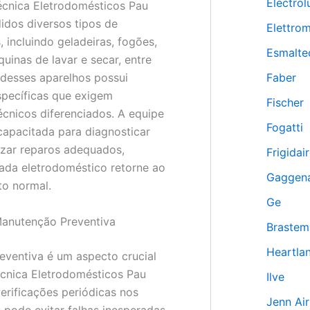
Electrol
écnica Eletrodomésticos Pau
didos diversos tipos de
Elettro
 incluindo geladeiras, fogões,
Esmalte
uinas de lavar e secar, entre
Faber
desses aparelhos possui
específicas que exigem
Fischer
cnicos diferenciados. A equipe
Fogatti
 capacitada para diagnosticar
izar reparos adequados,
Frigidai
ada eletrodoméstico retorne ao
Gaggen
to normal.
Ge
Manutenção Preventiva
Braste
Heartla
ventiva é um aspecto crucial
écnica Eletrodomésticos Pau
Ilve
verificações periódicas nos
Jenn Air