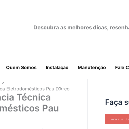
Descubra as melhores dicas, resenh
Quem Somos
Instalação
Manutenção
Fale 
o
ica Eletrodomésticos Pau D’Arco
cia Técnica
Faça 
omésticos Pau