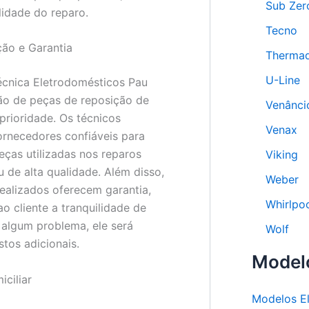
Sub Zer
lidade do reparo.
Tecno
ão e Garantia
Therma
U-Line
écnica Eletrodomésticos Pau
ação de peças de reposição de
Venânci
prioridade. Os técnicos
Venax
rnecedores confiáveis para
eças utilizadas nos reparos
Viking
u de alta qualidade. Além disso,
Weber
realizados oferecem garantia,
Whirlpo
o cliente a tranquilidade de
 algum problema, ele será
Wolf
tos adicionais.
Model
ciliar
Modelos E