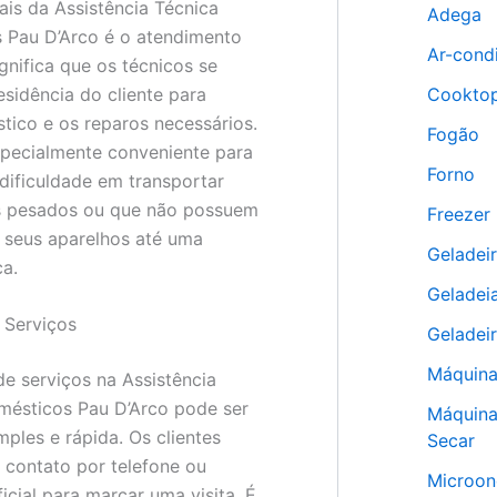
ais da Assistência Técnica
Adega
 Pau D’Arco é o atendimento
Ar-cond
ignifica que os técnicos se
esidência do cliente para
Cookto
stico e os reparos necessários.
Fogão
specialmente conveniente para
Forno
dificuldade em transportar
s pesados ou que não possuem
Freezer
 seus aparelhos até uma
Geladei
ca.
Geladeia
Serviços
Geladeir
Máquina
 serviços na Assistência
mésticos Pau D’Arco pode ser
Máquina
mples e rápida. Os clientes
Secar
contato por telefone ou
Microon
ficial para marcar uma visita. É