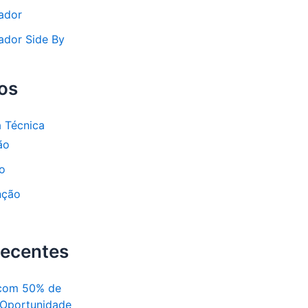
rador
ador Side By
os
a Técnica
ão
o
nção
Recentes
com 50% de
 Oportunidade