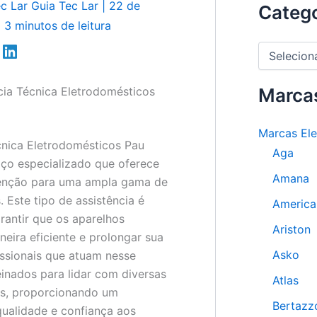
ec Lar
Guia Tec Lar
|
22 de
Catego
|
3 minutos de leitura
C
a
t
cia Técnica Eletrodomésticos
e
Marca
g
o
Marcas El
r
cnica Eletrodomésticos Pau
i
Aga
a
iço especializado que oferece
s
Amana
enção para uma ampla gama de
 Este tipo de assistência é
America
rantir que os aparelhos
Ariston
eira eficiente e prolongar sua
Asko
fissionais que atuam nesse
inados para lidar com diversas
Atlas
s, proporcionando um
Bertazz
ualidade e confiança aos