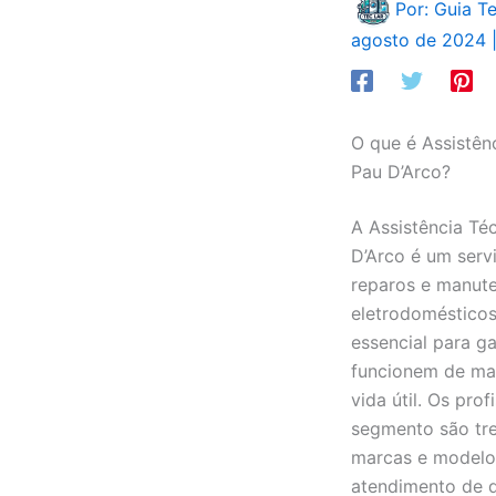
Por: Guia T
agosto de 2024
O que é Assistên
Pau D’Arco?
A Assistência Té
D’Arco é um serv
reparos e manut
eletrodomésticos.
essencial para ga
funcionem de man
vida útil. Os pro
segmento são tre
marcas e modelo
atendimento de q