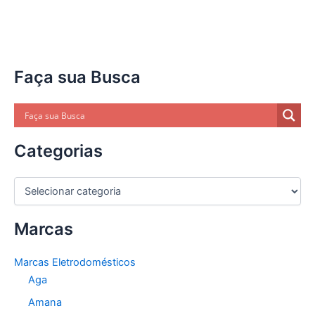
Faça sua Busca
Categorias
C
a
t
Marcas
e
g
o
Marcas Eletrodomésticos
r
Aga
i
a
Amana
s