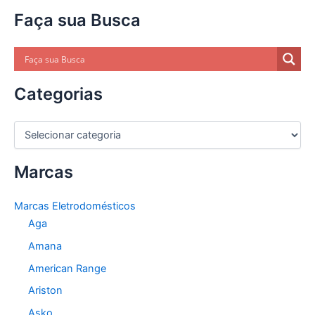
Faça sua Busca
Categorias
C
a
t
Marcas
e
g
o
Marcas Eletrodomésticos
r
Aga
i
a
Amana
s
American Range
Ariston
Asko