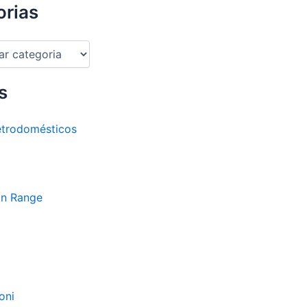
orias
s
etrodomésticos
an Range
oni