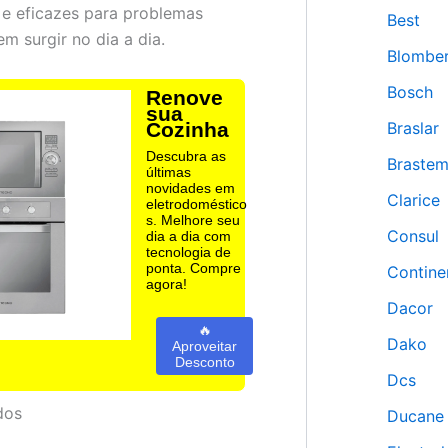
 e eficazes para problemas
Best
 surgir no dia a dia.
Blombe
Bosch
Renove
sua
Cozinha
Braslar
Descubra as
Braste
últimas
novidades em
Clarice
eletrodoméstico
s. Melhore seu
Consul
dia a dia com
tecnologia de
ponta. Compre
Contine
agora!
Dacor
🔥
Dako
Aproveitar
Desconto
Dcs
dos
Ducane