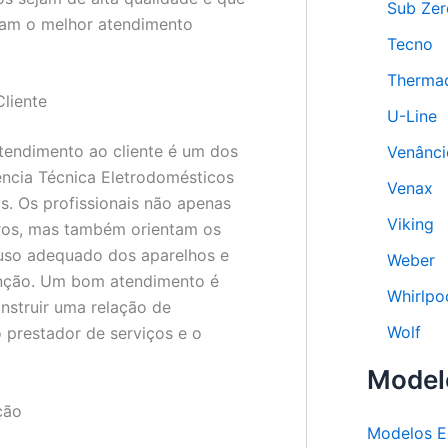
Sub Zer
bam o melhor atendimento
Tecno
Therma
liente
U-Line
tendimento ao cliente é um dos
Venânci
tência Técnica Eletrodomésticos
Venax
s. Os profissionais não apenas
Viking
ros, mas também orientam os
 uso adequado dos aparelhos e
Weber
nção. Um bom atendimento é
Whirlpo
onstruir uma relação de
Wolf
o prestador de serviços e o
Model
ção
Modelos E