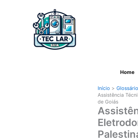
Ir
para
o
conteúdo
Home
Início
Glossári
Assistência Técn
de Goiás
Assistên
Eletrod
Palestin