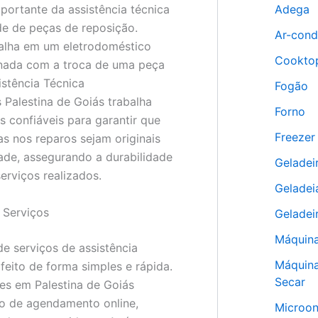
portante da assistência técnica
Adega
ade de peças de reposição.
Ar-cond
falha em um eletrodoméstico
Cookto
onada com a troca de uma peça
istência Técnica
Fogão
 Palestina de Goiás trabalha
Forno
 confiáveis para garantir que
Freezer
as nos reparos sejam originais
dade, assegurando a durabilidade
Geladei
serviços realizados.
Geladei
Serviços
Geladei
Máquina
 serviços de assistência
Máquina
feito de forma simples e rápida.
Secar
es em Palestina de Goiás
o de agendamento online,
Microo