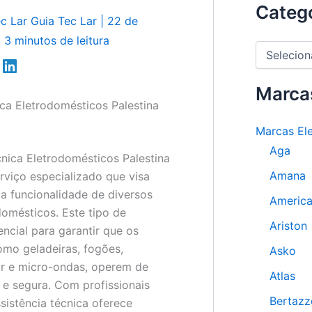
Categ
ec Lar
Guia Tec Lar
|
22 de
|
3 minutos de leitura
C
a
t
e
Marca
g
ica Eletrodomésticos Palestina
o
Marcas El
r
i
Aga
cnica Eletrodomésticos Palestina
a
s
Amana
rviço especializado que visa
 a funcionalidade de diversos
Americ
domésticos. Este tipo de
Ariston
encial para garantir que os
mo geladeiras, fogões,
Asko
ar e micro-ondas, operem de
Atlas
 e segura. Com profissionais
Bertazz
ssistência técnica oferece