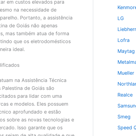
ar em custos elevados para
Kenmor
mesmo na necessidade de
parelho. Portanto, a assistência
LG
tina de Goiás não apenas
Liebher
as, mas também atua de forma
Lofra
ntindo que os eletrodomésticos
eira ideal.
Maytag
Metalm
lificados
Mueller
atuam na Assistência Técnica
Northla
 Palestina de Goiás são
Realce
citados para lidar com uma
rcas e modelos. Eles possuem
Samsun
cnico aprofundado e estão
Smeg
os sobre as novas tecnologias e
rcado. Isso garante que os
Speed 
os sejam de alta qualidade e que