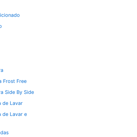
icionado
p
ra
a Frost Free
ra Side By Side
 de Lavar
 de Lavar e
ndas