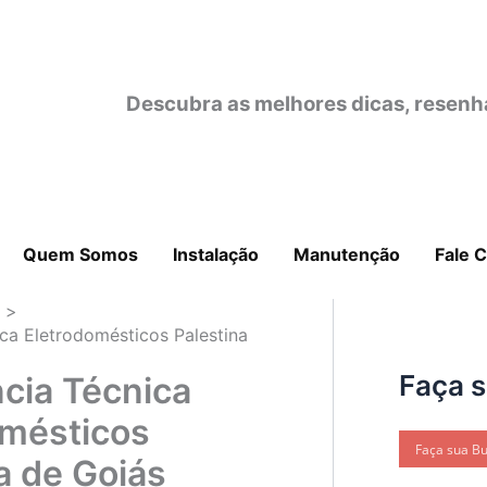
Descubra as melhores dicas, resenh
Quem Somos
Instalação
Manutenção
Fale 
o
ica Eletrodomésticos Palestina
Faça 
cia Técnica
omésticos
a de Goiás