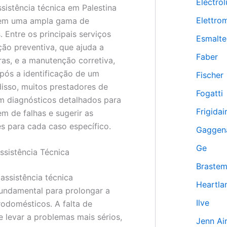
Electrol
sistência técnica em Palestina
Elettro
gem uma ampla gama de
 Entre os principais serviços
Esmalte
ão preventiva, que ajuda a
Faber
uras, e a manutenção corretiva,
após a identificação de um
Fischer
isso, muitos prestadores de
Fogatti
m diagnósticos detalhados para
Frigidai
gem de falhas e sugerir as
s para cada caso específico.
Gaggen
Ge
ssistência Técnica
Braste
ssistência técnica
Heartla
fundamental para prolongar a
Ilve
trodomésticos. A falta de
levar a problemas mais sérios,
Jenn Ai