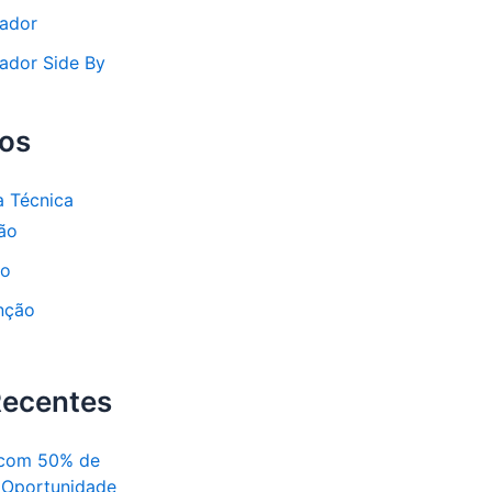
rador
rador Side By
ços
a Técnica
ção
to
nção
Recentes
 com 50% de
 Oportunidade