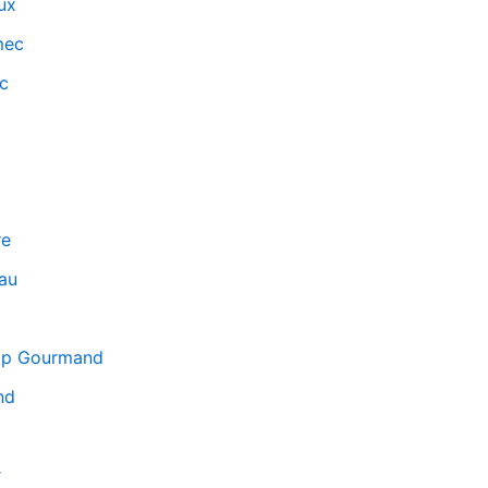
ux
mec
c
re
au
mp Gourmand
nd
r