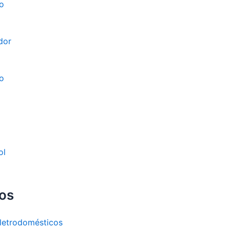
o
dor
o
ol
os
letrodomésticos