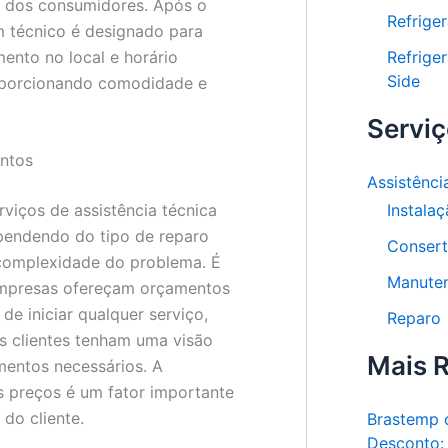
da dos consumidores. Após o
Refrige
 técnico é designado para
mento no local e horário
Refrige
Side
porcionando comodidade e
Servi
ntos
Assistênci
Instala
rviços de assistência técnica
pendendo do tipo de reparo
Conser
complexidade do problema. É
Manute
mpresas ofereçam orçamentos
de iniciar qualquer serviço,
Reparo
s clientes tenham uma visão
Mais 
imentos necessários. A
s preços é um fator importante
 do cliente.
Brastemp
Desconto: