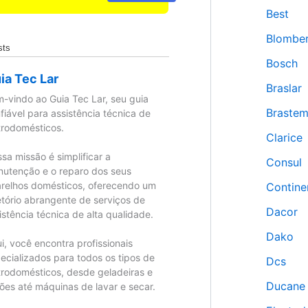
Best
Blombe
sts
Bosch
ia Tec Lar
Braslar
-vindo ao Guia Tec Lar, seu guia
Braste
fiável para assistência técnica de
trodomésticos.
Clarice
sa missão é simplificar a
Consul
utenção e o reparo dos seus
relhos domésticos, oferecendo um
Contine
etório abrangente de serviços de
Dacor
istência técnica de alta qualidade.
Dako
i, você encontra profissionais
ecializados para todos os tipos de
Dcs
trodomésticos, desde geladeiras e
Ducane
ões até máquinas de lavar e secar.