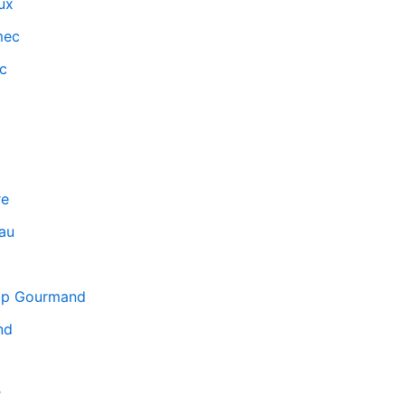
ux
mec
c
re
au
mp Gourmand
nd
r