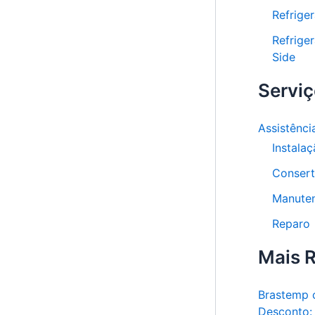
Refrige
Refrige
Side
Servi
Assistênci
Instala
Conser
Manute
Reparo
Mais 
Brastemp
Desconto: