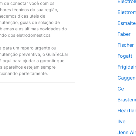
Electrol
m de conectar você com os
hores técnicos da sua região,
Elettro
necemos dicas úteis de
utenção, guias de solução de
Esmalte
blemas e as últimas novidades do
Faber
do dos eletrodomésticos.
Fischer
a para um reparo urgente ou
utenção preventiva, o GuiaTecLar
Fogatti
á aqui para ajudar a garantir que
Frigidai
s aparelhos estejam sempre
cionando perfeitamente.
Gaggen
Ge
Braste
Heartla
Ilve
Jenn Ai