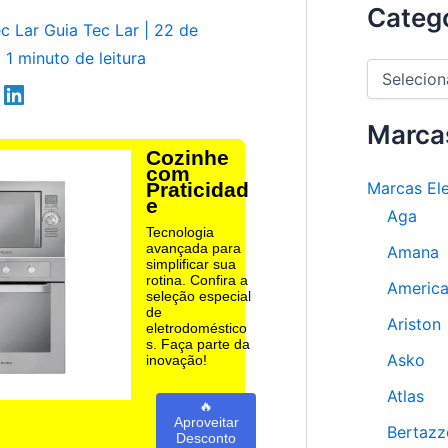
Categ
ec Lar
Guia Tec Lar
|
22 de
|
1 minuto de leitura
C
a
t
e
Marca
g
Cozinhe
o
com
Marcas El
Praticidad
r
e
i
Aga
a
Tecnologia
s
avançada para
Amana
simplificar sua
rotina. Confira a
Americ
seleção especial
de
Ariston
eletrodoméstico
s. Faça parte da
Asko
inovação!
Atlas
🔥
Aproveitar
Bertazz
Desconto