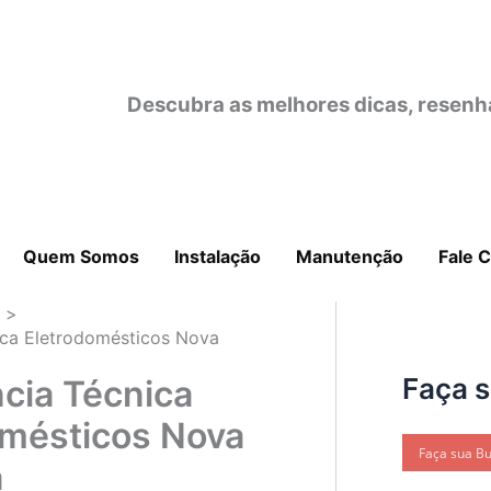
Descubra as melhores dicas, resenh
Quem Somos
Instalação
Manutenção
Fale 
o
ica Eletrodomésticos Nova
Faça 
cia Técnica
omésticos Nova
a