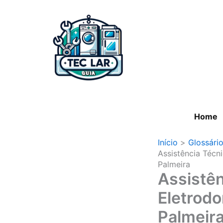
Ir
para
o
conteúdo
Home
Início
Glossári
Assistência Técn
Palmeira
Assistên
Eletrod
Palmeir