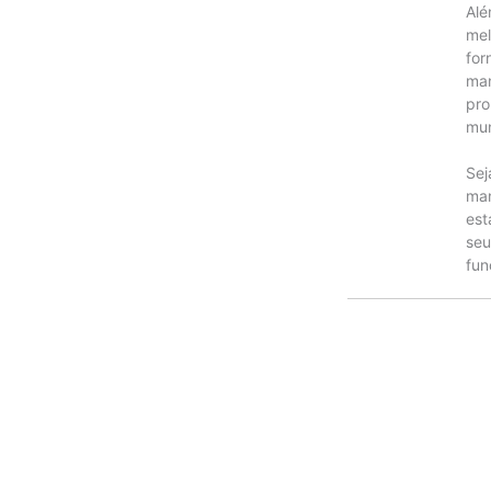
Alé
mel
for
man
pro
mun
Sej
man
est
seu
fun