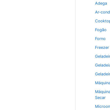
Adega
Ar-cond
Cookto
Fogão
Forno
Freezer
Geladei
Geladei
Geladei
Máquina
Máquina
Secar
Microo