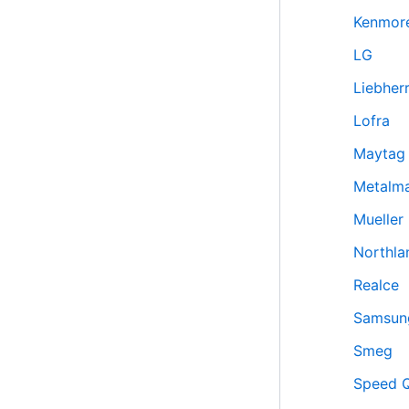
Kenmor
LG
Liebher
Lofra
Maytag
Metalm
Mueller
Northla
Realce
Samsun
Smeg
Speed 