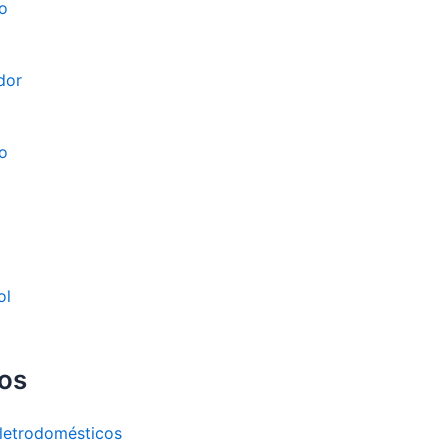
o
dor
o
ol
os
letrodomésticos