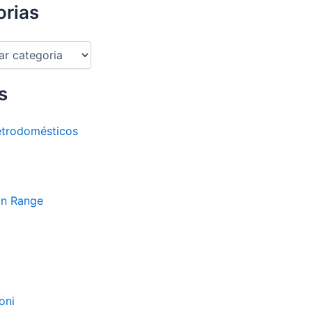
orias
s
etrodomésticos
an Range
oni