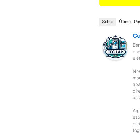
Sobre
Últimos Po
Gu
Bem
con
ele
Nos
man
apa
dir
ass
Aqu
esp
ele
fog