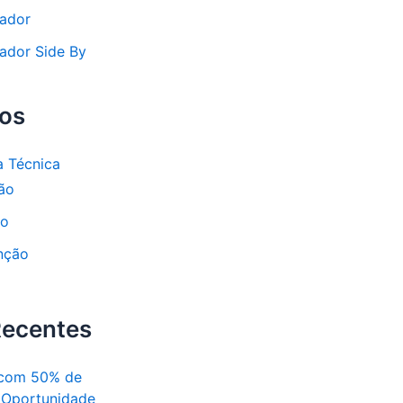
rador
rador Side By
ços
a Técnica
ção
to
nção
Recentes
 com 50% de
 Oportunidade