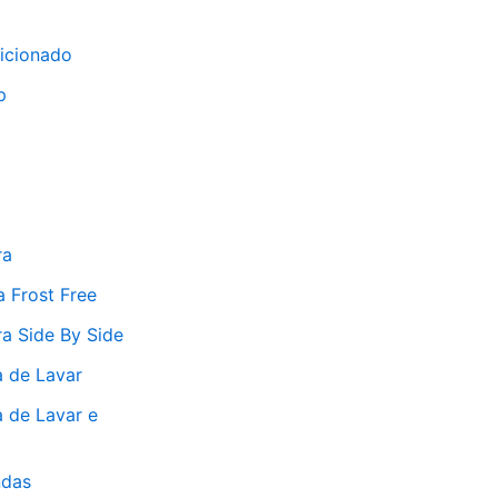
icionado
p
ra
a Frost Free
ra Side By Side
 de Lavar
 de Lavar e
ndas