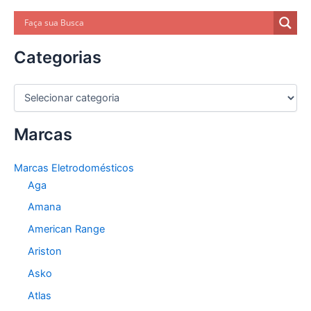
Categorias
C
a
t
Marcas
e
g
o
Marcas Eletrodomésticos
r
Aga
i
a
Amana
s
American Range
Ariston
Asko
Atlas