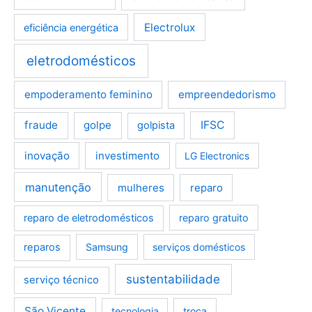
Electrolux
eficiência energética
eletrodomésticos
empoderamento feminino
empreendedorismo
fraude
golpe
IFSC
golpista
inovação
investimento
LG Electronics
manutenção
mulheres
reparo
reparo de eletrodomésticos
reparo gratuito
reparos
Samsung
serviços domésticos
sustentabilidade
serviço técnico
São Vicente
tecnologia
troca