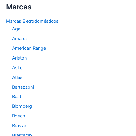
Marcas
e
g
o
Marcas Eletrodomésticos
r
Aga
i
a
Amana
s
American Range
Ariston
Asko
Atlas
Bertazzoni
Best
Blomberg
Bosch
Braslar
Brastemp