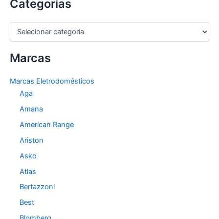
Categorias
C
a
t
Marcas
e
g
o
Marcas Eletrodomésticos
r
Aga
i
a
Amana
s
American Range
Ariston
Asko
Atlas
Bertazzoni
Best
Blomberg