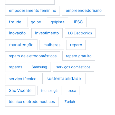
empoderamento feminino
empreendedorismo
fraude
golpe
IFSC
golpista
inovação
investimento
LG Electronics
manutenção
mulheres
reparo
reparo de eletrodomésticos
reparo gratuito
reparos
Samsung
serviços domésticos
sustentabilidade
serviço técnico
São Vicente
tecnologia
troca
técnico eletrodomésticos
Zurich