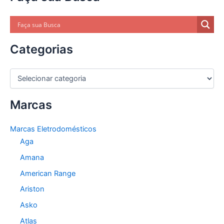
Categorias
C
a
t
Marcas
e
g
o
Marcas Eletrodomésticos
r
Aga
i
a
Amana
s
American Range
Ariston
Asko
Atlas