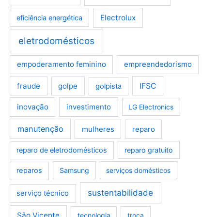
Electrolux
eficiência energética
eletrodomésticos
empoderamento feminino
empreendedorismo
fraude
golpe
IFSC
golpista
inovação
investimento
LG Electronics
manutenção
mulheres
reparo
reparo de eletrodomésticos
reparo gratuito
reparos
Samsung
serviços domésticos
sustentabilidade
serviço técnico
São Vicente
tecnologia
troca