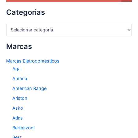
Categorias
C
a
t
Marcas
e
g
o
Marcas Eletrodomésticos
r
Aga
i
a
Amana
s
American Range
Ariston
Asko
Atlas
Bertazzoni
Best