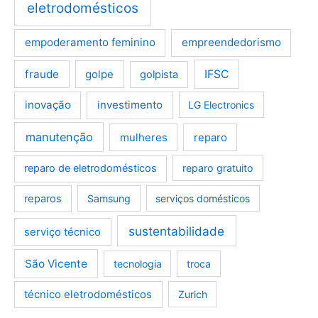
eletrodomésticos
empoderamento feminino
empreendedorismo
fraude
golpe
IFSC
golpista
inovação
investimento
LG Electronics
manutenção
mulheres
reparo
reparo de eletrodomésticos
reparo gratuito
reparos
Samsung
serviços domésticos
sustentabilidade
serviço técnico
São Vicente
tecnologia
troca
técnico eletrodomésticos
Zurich