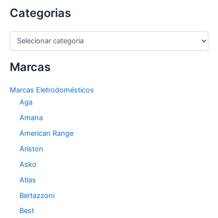
Categorias
C
a
t
Marcas
e
g
o
Marcas Eletrodomésticos
r
Aga
i
a
Amana
s
American Range
Ariston
Asko
Atlas
Bertazzoni
Best