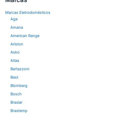
g
o
Marcas Eletrodomésticos
r
Aga
i
a
Amana
s
American Range
Ariston
Asko
Atlas
Bertazzoni
Best
Blomberg
Bosch
Braslar
Brastemp