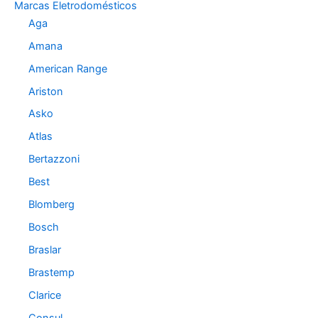
Marcas Eletrodomésticos
r
Aga
i
a
Amana
s
American Range
Ariston
Asko
Atlas
Bertazzoni
Best
Blomberg
Bosch
Braslar
Brastemp
Clarice
Consul