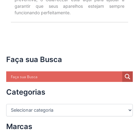
garantir que seus aparelhos estejam sempre
funcionando perfeitamente.
Faça sua Busca
Categorias
C
a
t
Marcas
e
g
o