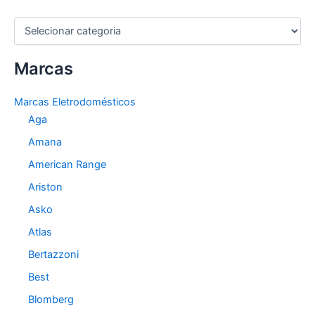
C
a
t
Marcas
e
g
o
Marcas Eletrodomésticos
r
Aga
i
a
Amana
s
American Range
Ariston
Asko
Atlas
Bertazzoni
Best
Blomberg