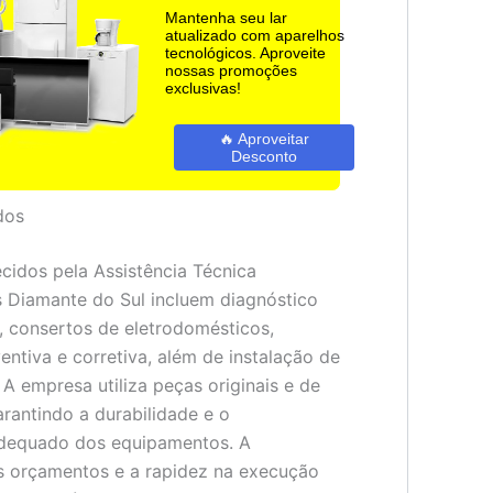
Mantenha seu lar
atualizado com aparelhos
tecnológicos. Aproveite
nossas promoções
exclusivas!
🔥 Aproveitar
Desconto
dos
ecidos pela Assistência Técnica
 Diamante do Sul incluem diagnóstico
s, consertos de eletrodomésticos,
ntiva e corretiva, além de instalação de
A empresa utiliza peças originais e de
arantindo a durabilidade e o
dequado dos equipamentos. A
s orçamentos e a rapidez na execução