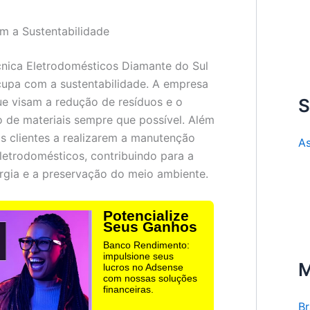
 a Sustentabilidade
cnica Eletrodomésticos Diamante do Sul
upa com a sustentabilidade. A empresa
ue visam a redução de resíduos e o
S
 de materiais sempre que possível. Além
os clientes a realizarem a manutenção
As
eletrodomésticos, contribuindo para a
gia e a preservação do meio ambiente.
Potencialize
Seus Ganhos
Banco Rendimento:
impulsione seus
M
lucros no Adsense
com nossas soluções
financeiras.
B