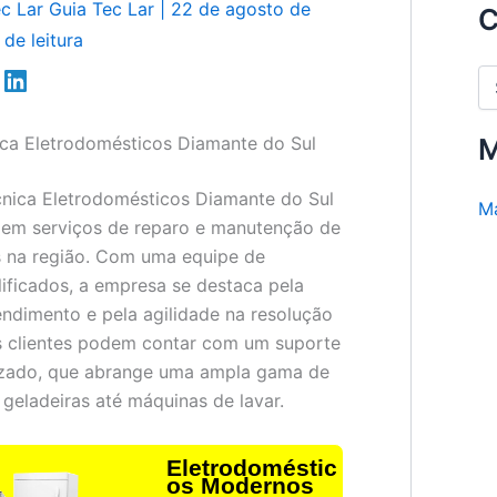
ec Lar
Guia Tec Lar
|
22 de agosto de
C
de leitura
C
a
t
ica Eletrodomésticos Diamante do Sul
e
M
g
o
cnica Eletrodomésticos Diamante do Sul
Ma
r
 em serviços de reparo e manutenção de
i
a
s na região. Com uma equipe de
s
lificados, a empresa se destaca pela
endimento e pela agilidade na resolução
s clientes podem contar com um suporte
lizado, que abrange uma ampla gama de
 geladeiras até máquinas de lavar.
Eletrodoméstic
os Modernos