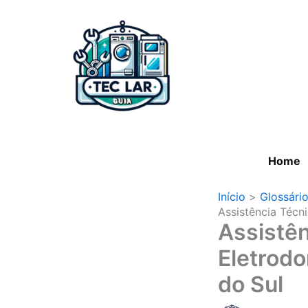
Ir
para
o
conteúdo
Home
Início
Glossári
Assistência Técn
Assistên
Eletrod
do Sul