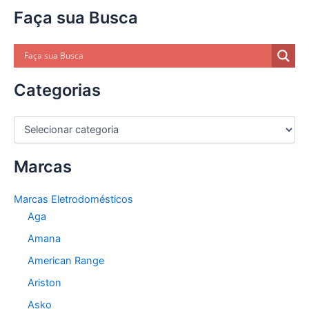
Faça sua Busca
Categorias
C
a
t
Marcas
e
g
o
Marcas Eletrodomésticos
r
Aga
i
a
Amana
s
American Range
Ariston
Asko