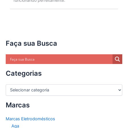
funcionando perfeitamente.
Faça sua Busca
Categorias
C
a
t
Marcas
e
g
o
Marcas Eletrodomésticos
r
Aga
i