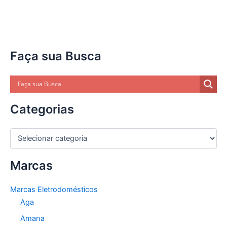
Faça sua Busca
Categorias
C
a
t
Marcas
e
g
o
Marcas Eletrodomésticos
r
Aga
i
a
Amana
s